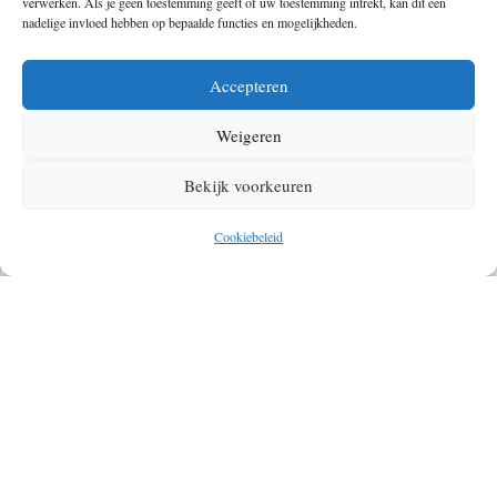
verwerken. Als je geen toestemming geeft of uw toestemming intrekt, kan dit een
nadelige invloed hebben op bepaalde functies en mogelijkheden.
Accepteren
Weigeren
Bekijk voorkeuren
EIFEL TREKKING: MET JE TENTJE (NET OVER
DE GRENS) DE WILDERNIS IN
Cookiebeleid