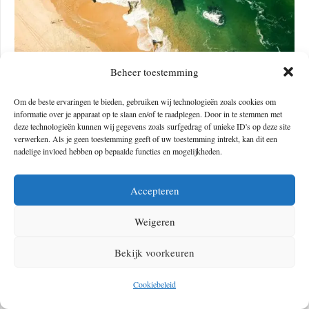
Beheer toestemming
E6: Fins Lapland naar Turkije – 8000 kilometer
Om de beste ervaringen te bieden, gebruiken wij technologieën zoals cookies om
informatie over je apparaat op te slaan en/of te raadplegen. Door in te stemmen met
deze technologieën kunnen wij gegevens zoals surfgedrag of unieke ID's op deze site
Vanuit het uiterste noorden van Fins Lapland, maak je een prachtige
verwerken. Als je geen toestemming geeft of uw toestemming intrekt, kan dit een
start in Scandinavië. Zo blijf je een tijd in Finland en Zweden. In
nadelige invloed hebben op bepaalde functies en mogelijkheden.
Finland kan je ervoor kiezen om de oostelijke of westelijke route te
nemen of er uiteraard ook een ronde van te maken. Na de
Accepteren
bootovertocht bij het Finse Turku naar Zweden, kom je via Stockholm
Weigeren
en Malmö bij de Deense hoofdstad Kopenhagen. Vervolgens vervolg je
de weg via Duitsland en Oostenrijk naar Slovenië of nog een stukje
Bekijk voorkeuren
verder naar Kroatië. Vanuit Slovenië of
Kroatië
neem je de boot naar
Griekenland. Er wordt nog onderzocht of een route via
Albanië
of
Cookiebeleid
eromheen gemaakt kan worden.