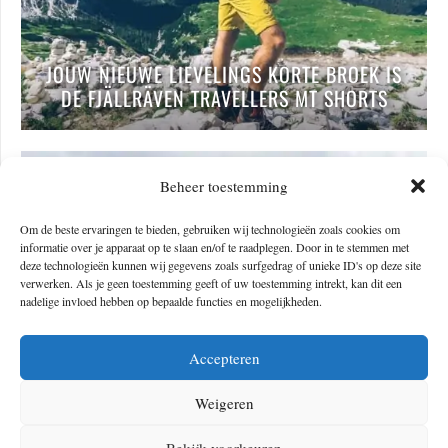
JOUW NIEUWE LIEVELINGS KORTE BROEK IS
DE FJÄLLRÄVEN TRAVELLERS MT SHORTS
Beheer toestemming
Om de beste ervaringen te bieden, gebruiken wij technologieën zoals cookies om
informatie over je apparaat op te slaan en/of te raadplegen. Door in te stemmen met
deze technologieën kunnen wij gegevens zoals surfgedrag of unieke ID's op deze site
verwerken. Als je geen toestemming geeft of uw toestemming intrekt, kan dit een
nadelige invloed hebben op bepaalde functies en mogelijkheden.
Accepteren
DIT ZIJN DE TOFSTE HIKES IN
Weigeren
EUROPA!
Bekijk voorkeuren