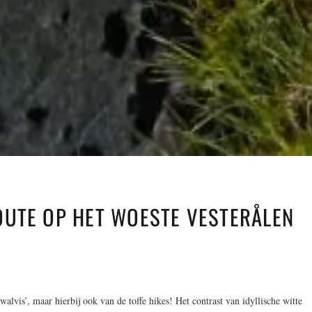
OUTE OP HET WOESTE VESTERÅLEN
alvis’, maar hierbij ook van de toffe hikes! Het contrast van idyllische witte