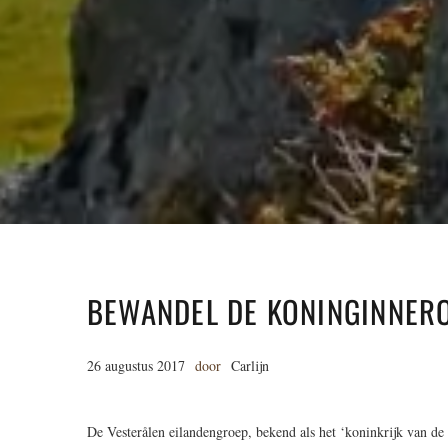
BEWANDEL DE KONINGINNER
26 augustus 2017
door
Carlijn
De Vesterålen eilandengroep, bekend als het ‘koninkrijk van de w