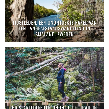
TJUSTLEDEN, EEN ONONTDEKTE PAREL VAN
EEN LANGEAFSTANDSWANDELING IN
SMÅLAND, ZWEDEN
BIOSFÄRLEDEN; EEN ONONTDEKTE TRAIL IN