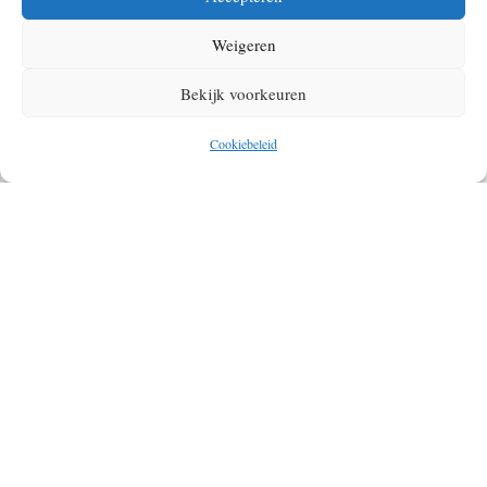
Weigeren
Bekijk voorkeuren
Cookiebeleid
CAPITOL REEF; EEN ONONTDEKTE
PAREL