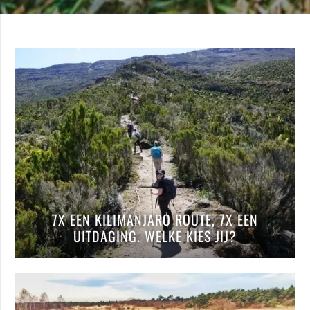
7X EEN KILIMANJARO ROUTE, 7X EEN
UITDAGING. WELKE KIES JIJ?