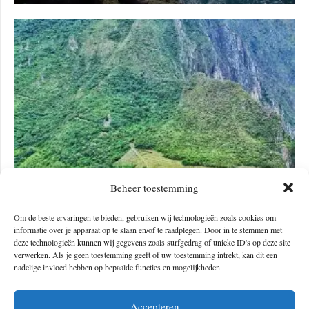
HUAYNA PICCHU EN DE WONDERLIJKE KLIM
Beheer toestemming
VANUIT MACHU PICCHU
Om de beste ervaringen te bieden, gebruiken wij technologieën zoals cookies om
informatie over je apparaat op te slaan en/of te raadplegen. Door in te stemmen met
deze technologieën kunnen wij gegevens zoals surfgedrag of unieke ID's op deze site
verwerken. Als je geen toestemming geeft of uw toestemming intrekt, kan dit een
nadelige invloed hebben op bepaalde functies en mogelijkheden.
Accepteren