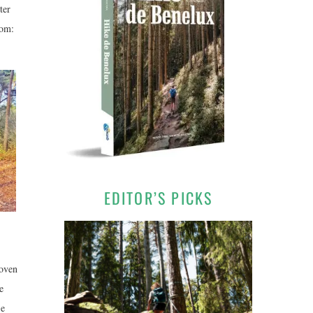
ter
tom:
EDITOR’S PICKS
boven
e
je