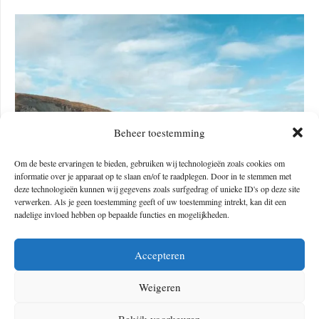
Beheer toestemming
Om de beste ervaringen te bieden, gebruiken wij technologieën zoals cookies om
informatie over je apparaat op te slaan en/of te raadplegen. Door in te stemmen met
deze technologieën kunnen wij gegevens zoals surfgedrag of unieke ID's op deze site
verwerken. Als je geen toestemming geeft of uw toestemming intrekt, kan dit een
nadelige invloed hebben op bepaalde functies en mogelijkheden.
#5 GR11 in de Catalaanse Pyreneeën
Accepteren
Weigeren
Wil je graag de
bergen
in met een tentje of slapen in
cabanes
onderweg? Op deze lange afstandstrekking de GR11 doorkruis je de
Bekijk voorkeuren