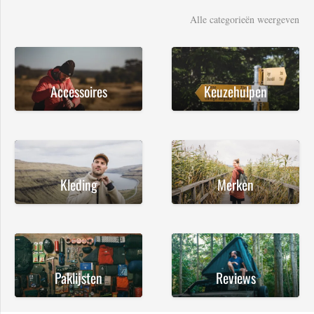
Alle categorieën weergeven
Accessoires
Keuzehulpen
Kleding
Merken
Paklijsten
Reviews