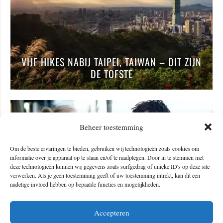
VIJF HIKES NABIJ TAIPEI, TAIWAN – DIT ZIJN
DE TOFSTE
Beheer toestemming
Om de beste ervaringen te bieden, gebruiken wij technologieën zoals cookies om
informatie over je apparaat op te slaan en/of te raadplegen. Door in te stemmen met
deze technologieën kunnen wij gegevens zoals surfgedrag of unieke ID's op deze site
verwerken. Als je geen toestemming geeft of uw toestemming intrekt, kan dit een
nadelige invloed hebben op bepaalde functies en mogelijkheden.
Accepteren