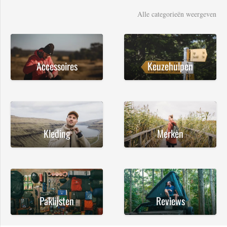
Alle categorieën weergeven
Accessoires
Keuzehulpen
Kleding
Merken
Paklijsten
Reviews