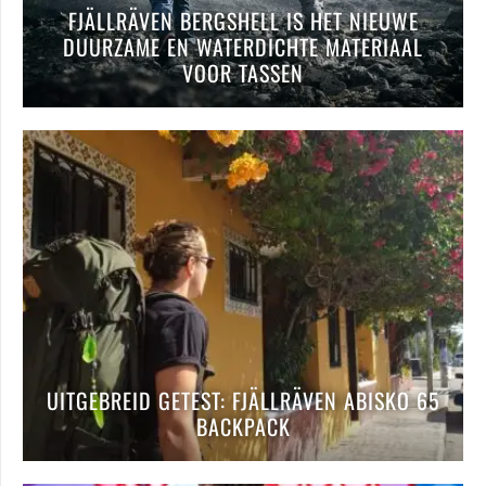
FJÄLLRÄVEN BERGSHELL IS HET NIEUWE
DUURZAME EN WATERDICHTE MATERIAAL
VOOR TASSEN
UITGEBREID GETEST: FJÄLLRÄVEN ABISKO 65
BACKPACK