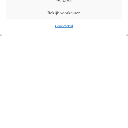
INVLOEDEN
Bekijk voorkeuren
Cookiebeleid
DE SULTANS TRAIL: WAT IS HET EN HOE
LOOP JE HEM? ONTDEK DE TIPS VAN
TRAILCOÖRDINATOR MAX SMITS