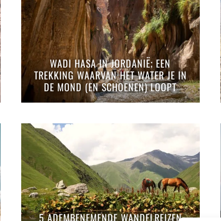
WADI HASA IN JORDANIË; EEN
TREKKING WAARVAN HET WATER JE IN
DE MOND (EN SCHOENEN) LOOPT
5 ADEMBENEMENDE WANDELREIZEN