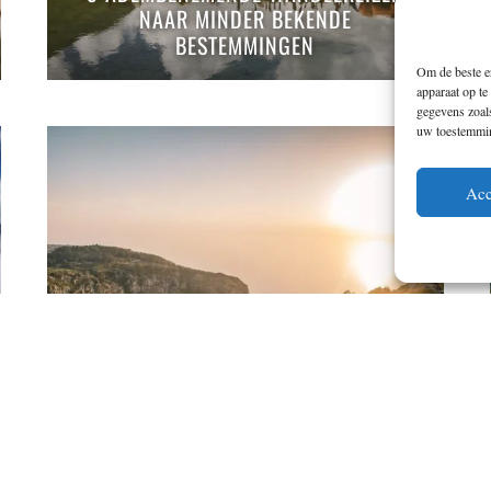
NAAR MINDER BEKENDE
BESTEMMINGEN
Om de beste er
apparaat op te
gegevens zoals
uw toestemming
Acc
DE LYCISCHE WEG IS ACTIEF
ONTSPANNEN AAN DE ZUID TURKSE
KUST