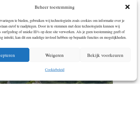
BROMO EN IJEN VULKAAN BEKLIMMEN
Beheer toestemming
OP JAVA; TWEE VLIEGEN IN ÉÉN KLAP
varingen te bieden, gebruiken wij technologieën zoals cookies om informatie over je
 slaan en/of te raadplegen. Door in te stemmen met deze technologieën kunnen wij
 surfgedrag of unieke ID's op deze site verwerken. Als je geen toestemming geeft of
 intrekt, kan dit een nadelige invloed hebben op bepaalde functies en mogelijkheden.
epteren
Weigeren
Bekijk voorkeuren
Cookiebeleid
DE SULTANS TRAIL: WAT IS HET EN HOE
LOOP JE HEM? ONTDEK DE TIPS VAN
TRAILCOÖRDINATOR MAX SMITS