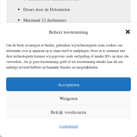
Dwars door de Dolomieten
Maximaal 12 deelnemers
Wandelingen rond de 10 kilometer en 1000 hoogtemeters
Beheer toestemming
per dag
Om de beste ervaringen te bieden, gebruiken wij technologieën zoals cookies om
Gemiddeld in zwaarte en iets minder comfort
informatie over je apparaat op te slaan en/of te raadplegen. Door in te stemmen met
deze technologieën kunnen wij gegevens zoals surfgedrag of unieke ID's op deze site
Boek jouw trip naar de Dolomieten hier
verwerken. Als je geen toestemming geeft of uw toestemming intrekt, kan dit een
nadelige invloed hebben op bepaalde functies en mogelijkheden.
Accepteren
Weigeren
Bekijk voorkeuren
Cookiebeleid