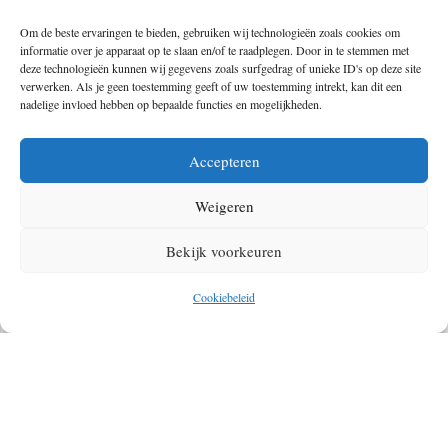
Om de beste ervaringen te bieden, gebruiken wij technologieën zoals cookies om
informatie over je apparaat op te slaan en/of te raadplegen. Door in te stemmen met
deze technologieën kunnen wij gegevens zoals surfgedrag of unieke ID's op deze site
verwerken. Als je geen toestemming geeft of uw toestemming intrekt, kan dit een
nadelige invloed hebben op bepaalde functies en mogelijkheden.
HET ONMOGELIJKE WERD MOGELIJK! K2 IS
BEKLOMMEN IN DE WINTER
Accepteren
Weigeren
Bekijk voorkeuren
Cookiebeleid
IN DE WINTER OP HUTTENTOCHT? DEZE