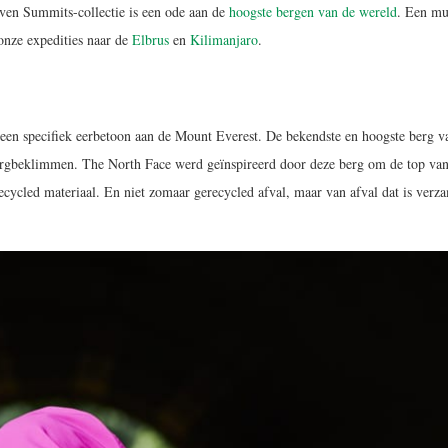
ven Summits-collectie is een ode aan de
hoogste bergen van de wereld
. Een mu
onze expedities naar de
Elbrus
en
Kilimanjaro
.
een specifiek eerbetoon aan de Mount Everest. De bekendste en hoogste berg v
 bergbeklimmen. The North Face werd geïnspireerd door deze berg om de top va
cycled materiaal. En niet zomaar gerecycled afval, maar van afval dat is verz