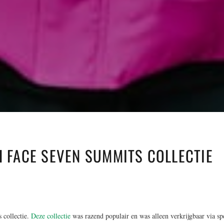
H FACE SEVEN SUMMITS COLLECTIE
 collectie.
Deze collectie
was razend populair en was alleen verkrijgbaar via sp