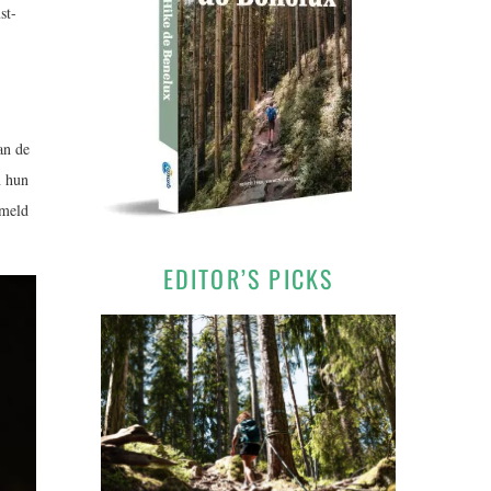
st-
an de
n hun
ameld
EDITOR’S PICKS