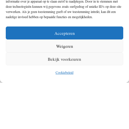
informatie over je apparaat op te slaan en/of te raadplegen. Door in te stemmen met
deze technologieën kunnen wij gegevens zoals surfgedrag of unieke ID's op deze site
andere Seven Summit met Mechteld beklimmen.
verwerken. Als je geen toestemming geeft of uw toestemming intrekt, kan dit een
nadelige invloed hebben op bepaalde functies en mogelijkheden.
Accepteren
Geef een reactie
Weigeren
Je e-mailadres wordt niet gepubliceerd.
Vereiste velden zijn gemarkeerd
Bekijk voorkeuren
met
*
Cookiebeleid