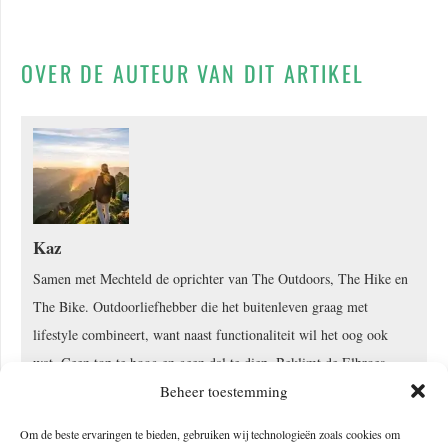
OVER DE AUTEUR VAN DIT ARTIKEL
Kaz
Samen met Mechteld de oprichter van The Outdoors, The Hike en
The Bike. Outdoorliefhebber die het buitenleven graag met
lifestyle combineert, want naast functionaliteit wil het oog ook
wat. Geen top te hoog en geen dal te diep. Beklimt de Elbroes,
daalt de Grand Canyon af, snowboard menig pistes, is helemaal op
Beheer toestemming
zijn plek in een berghut en mountainbiket het liefst downhill. Wil
Om de beste ervaringen te bieden, gebruiken wij technologieën zoals cookies om
graag nog naar Alaska, Groenland, Yellowstone, Patagonië en een