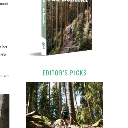
 moet
n het
rfst
EDITOR’S PICKS
an zou