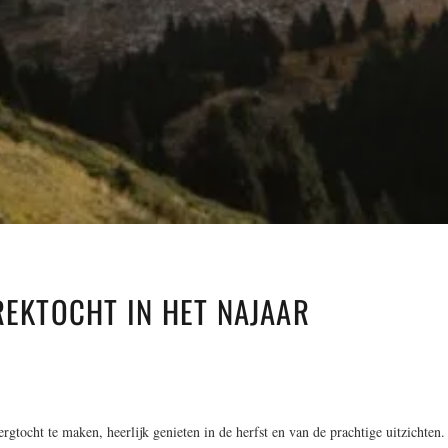
REKTOCHT IN HET NAJAAR
ergtocht te maken, heerlijk genieten in de herfst en van de prachtige uitzichten.