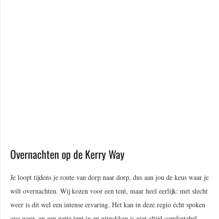
Overnachten op de Kerry Way
Je loopt tijdens je route van dorp naar dorp, dus aan jou de keus waar je
wilt overnachten. Wij kozen voor een tent, maar heel eerlijk: met slecht
weer is dit wel een intense ervaring. Het kan in deze regio écht spoken
qua weer, en een natte tent in en uitpakken is niet altijd comfortabel.