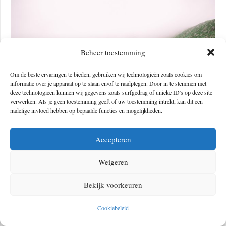
Beheer toestemming
Om de beste ervaringen te bieden, gebruiken wij technologieën zoals cookies om
informatie over je apparaat op te slaan en/of te raadplegen. Door in te stemmen met
deze technologieën kunnen wij gegevens zoals surfgedrag of unieke ID's op deze site
verwerken. Als je geen toestemming geeft of uw toestemming intrekt, kan dit een
nadelige invloed hebben op bepaalde functies en mogelijkheden.
Accepteren
Credits: Willemijn Louws
Weigeren
Hoe zijn dorpjes op de Kerry Way?
Bekijk voorkeuren
De dorpjes onderweg verschillen qua grootte, maar hebben ieder hun
eigen charme. Op veel plekken was een supermarktje of winkeltje om
Cookiebeleid
snacks te kopen, en in de lokale pub kun je heerlijk lunchen en