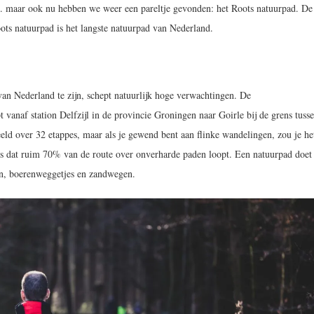
 maar ook nu hebben we weer een pareltje gevonden: het Roots natuurpad. De
Roots natuurpad is het langste natuurpad van Nederland.
van Nederland te zijn, schept natuurlijk hoge verwachtingen. De
t vanaf station Delfzijl in de provincie Groningen naar Goirle bij de grens tuss
eld over 32 etappes, maar als je gewend bent aan flinke wandelingen, zou je he
s dat ruim 70% van de route over onverharde paden loopt. Een natuurpad doet 
en, boerenweggetjes en zandwegen.