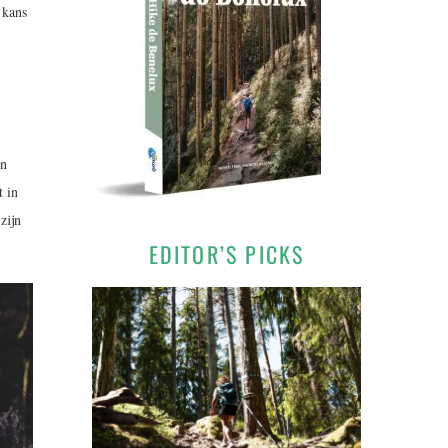
 kans
en
t in
zijn
EDITOR’S PICKS