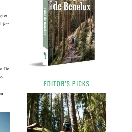
gt er
ijker.
te. De
ge-
EDITOR’S PICKS
en