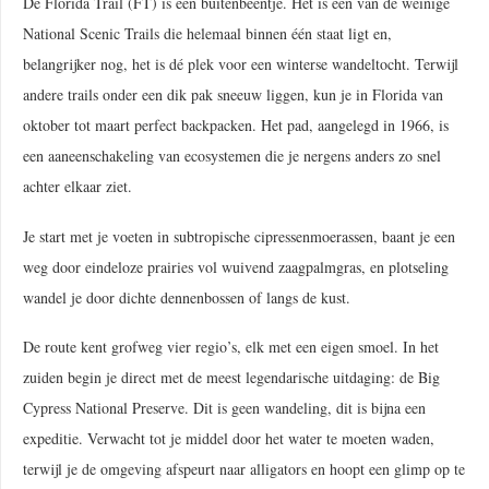
De Florida Trail (FT) is een buitenbeentje. Het is een van de weinige
National Scenic Trails die helemaal binnen één staat ligt en,
belangrijker nog, het is dé plek voor een winterse wandeltocht. Terwijl
andere trails onder een dik pak sneeuw liggen, kun je in Florida van
oktober tot maart perfect backpacken. Het pad, aangelegd in 1966, is
een aaneenschakeling van ecosystemen die je nergens anders zo snel
achter elkaar ziet.
Je start met je voeten in subtropische cipressenmoerassen, baant je een
weg door eindeloze prairies vol wuivend zaagpalmgras, en plotseling
wandel je door dichte dennenbossen of langs de kust.
De route kent grofweg vier regio’s, elk met een eigen smoel. In het
zuiden begin je direct met de meest legendarische uitdaging: de Big
Cypress National Preserve. Dit is geen wandeling, dit is bijna een
expeditie. Verwacht tot je middel door het water te moeten waden,
terwijl je de omgeving afspeurt naar alligators en hoopt een glimp op te