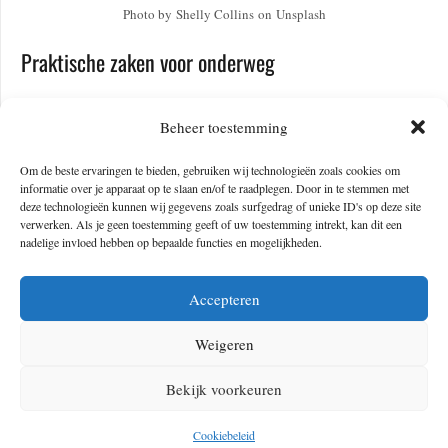
Photo by Shelly Collins on Unsplash
Praktische zaken voor onderweg
De route wordt aangegeven met oranje markeringen (blazes). Een
Beheer toestemming
dubbele blaze betekent een afslag. Vertrouw er echter niet blind op.
Zorg altijd voor een back-up in de vorm van een kaart, kompas of een
Om de beste ervaringen te bieden, gebruiken wij technologieën zoals cookies om
informatie over je apparaat op te slaan en/of te raadplegen. Door in te stemmen met
GPS-app zoals FarOut. Dit is vooral onmisbaar op de lange stukken
deze technologieën kunnen wij gegevens zoals surfgedrag of unieke ID's op deze site
over de weg.
verwerken. Als je geen toestemming geeft of uw toestemming intrekt, kan dit een
nadelige invloed hebben op bepaalde functies en mogelijkheden.
Waterdichte spullen zijn je beste vriend. Alles wordt nat, dus een goede
regenjas, regenbroek en extra sokken zijn essentieel. Voor bepaalde
Accepteren
delen, zoals de Big Cypress, heb je een vergunning nodig. Check dit
Weigeren
vooraf bij de Florida Trail Association (FTA). Zij hebben de meest
actuele info en waarderen het als je je plannen van tevoren meldt.
Bekijk voorkeuren
Cookiebeleid