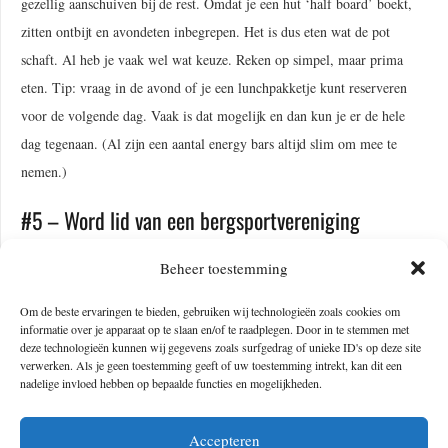
gezellig aanschuiven bij de rest. Omdat je een hut ‘half board’ boekt,
zitten ontbijt en avondeten inbegrepen. Het is dus eten wat de pot
schaft. Al heb je vaak wel wat keuze. Reken op simpel, maar prima
eten. Tip: vraag in de avond of je een lunchpakketje kunt reserveren
voor de volgende dag. Vaak is dat mogelijk en dan kun je er de hele
dag tegenaan. (Al zijn een aantal energy bars altijd slim om mee te
nemen.)
#5 – Word lid van een bergsportvereniging
Als lid van een officiële bergsportvereniging kun je voordelig eten in
Beheer toestemming
de hutten. Je krijgt dan een eenvoudige, maar voedzame dagschotel.
Om de beste ervaringen te bieden, gebruiken wij technologieën zoals cookies om
Daarnaast krijg je, op vertoon van je ledenpas, tot wel 50% korting op
informatie over je apparaat op te slaan en/of te raadplegen. Door in te stemmen met
deze technologieën kunnen wij gegevens zoals surfgedrag of unieke ID's op deze site
je overnachting in een hele hoop hutten. Het enige dat je hoeft te doen,
verwerken. Als je geen toestemming geeft of uw toestemming intrekt, kan dit een
is bij je reservering doorgeven dat je lid bent van een
nadelige invloed hebben op bepaalde functies en mogelijkheden.
bergsportvereniging. Dat reserveren is overigens sowieso slim om te
doen. Zeker in het hoogseizoen kunnen de hutten bomvol zijn.
Accepteren