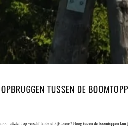
OOPBRUGGEN TUSSEN DE BOOMTOP
 mooi uitzicht op verschillende uitkijktorens? Hoog tussen de boomtoppen kun 