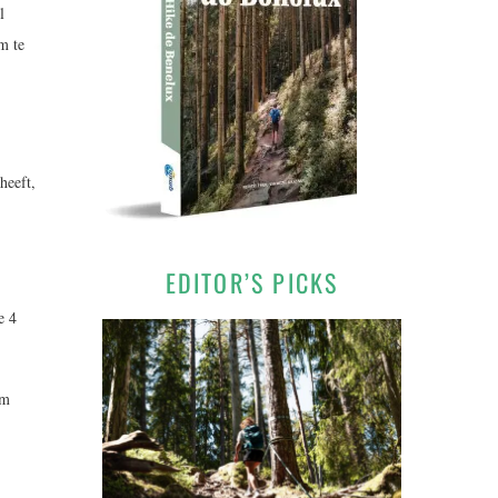
l
m te
heeft,
EDITOR’S PICKS
e 4
om