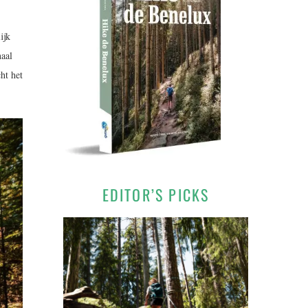
ijk
naal
ht het
EDITOR’S PICKS