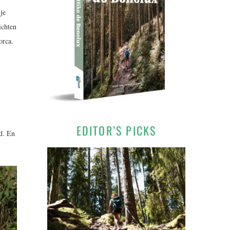
je
ichten
orca.
EDITOR’S PICKS
rd. En