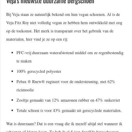
Veja’s nieuwste duurzame bergschoen
Bij Veja staan ze natuurlijk bekend om hun vegan schoenen. Al is de
Veja Fitz Roy niet volledig vegan ze hebben hem ontwikkeld met oog
op de toekomst. Het merk is transparant over het gebruik van de
materialen, hier vind je ze op een rij:
PFC-vrij duurzaam waterafstotend middel om ze regenbestendig
te maken
100% gerecycled polyester
Pebax ® Rnew® ruginzet voor de ondersteuning, met 62%
ricinusolie
Zooltje gemaakt van 12% amazonen rubber en 47% suikerriet
Totale schoen is voor 43% gemaakt uit gerecyclede materialen.
Wat is duurzaam? Dat is een vraag die ik mezelf altijd stel wanneer ik
schoenen of kleren koop. Zo heb ik al 8 jaar dezelfde bergschoenen