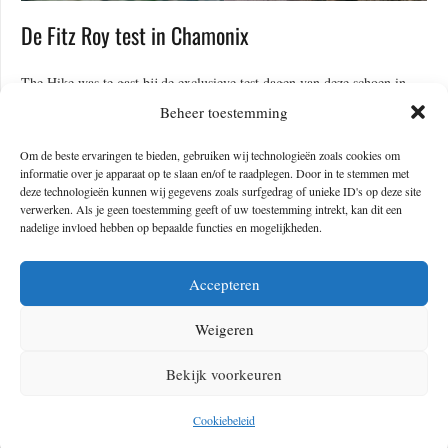
De Fitz Roy test in Chamonix
The Hike was te gast bij de exclusieve test dagen van deze schoen in
Chamonix. Met zicht op de magische en hoogste berg van Europa
Beheer toestemming
(
Mont Blanc
), droegen we twee dagen lang de Fitz Roy. De testdag was
Om de beste ervaringen te bieden, gebruiken wij technologieën zoals cookies om
bedoeld om tips te geven als hiking-experts over dit nieuwe model van
informatie over je apparaat op te slaan en/of te raadplegen. Door in te stemmen met
deze technologieën kunnen wij gegevens zoals surfgedrag of unieke ID's op deze site
Veja. Ik vertel je in het kort wat ik er zo goed aan vond en waar ik
verwerken. Als je geen toestemming geeft of uw toestemming intrekt, kan dit een
vind dat de volgende versie nog in kan verbeteren.
nadelige invloed hebben op bepaalde functies en mogelijkheden.
Accepteren
+ Duurzame schoenen
Weigeren
We willen liever niet de bergen in met een schoen die niet
Bekijk voorkeuren
duurzaam geproduceerd is. Bij Veja zijn ze als sinds 2005 bezig
met duurzaamheid. Ze werken met een transparant systeem en
Cookiebeleid
laten precies zien welke materialen zijn gebruikt in het