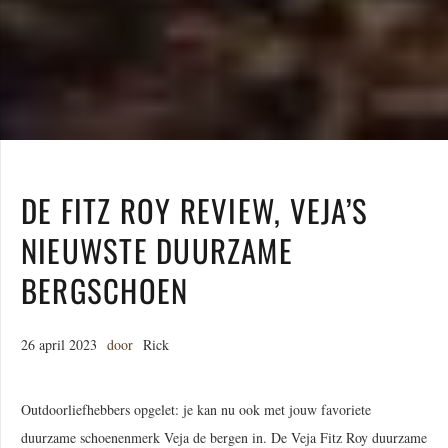
DE FITZ ROY REVIEW, VEJA’S
NIEUWSTE DUURZAME
BERGSCHOEN
26 april 2023
door
Rick
Outdoorliefhebbers opgelet: je kan nu ook met jouw favoriete
duurzame schoenenmerk Veja de bergen in. De Veja Fitz Roy duurzame