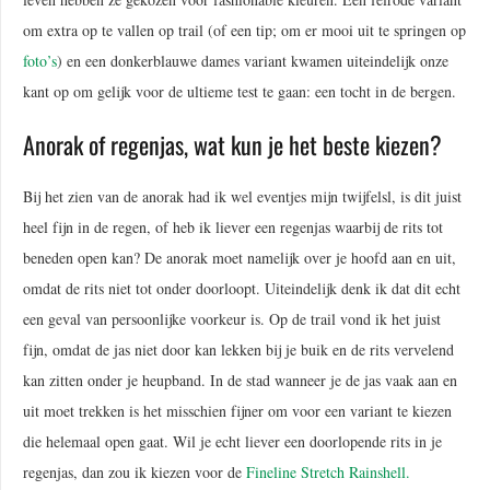
om extra op te vallen op trail (of een tip; om er mooi uit te springen op
foto’s
) en een donkerblauwe dames variant kwamen uiteindelijk onze
kant op om gelijk voor de ultieme test te gaan: een tocht in de bergen.
Anorak of regenjas, wat kun je het beste kiezen?
Bij het zien van de anorak had ik wel eventjes mijn twijfelsl, is dit juist
heel fijn in de regen, of heb ik liever een regenjas waarbij de rits tot
beneden open kan? De anorak moet namelijk over je hoofd aan en uit,
omdat de rits niet tot onder doorloopt. Uiteindelijk denk ik dat dit echt
een geval van persoonlijke voorkeur is. Op de trail vond ik het juist
fijn, omdat de jas niet door kan lekken bij je buik en de rits vervelend
kan zitten onder je heupband. In de stad wanneer je de jas vaak aan en
uit moet trekken is het misschien fijner om voor een variant te kiezen
die helemaal open gaat. Wil je echt liever een doorlopende rits in je
regenjas, dan zou ik kiezen voor de
Fineline Stretch Rainshell.