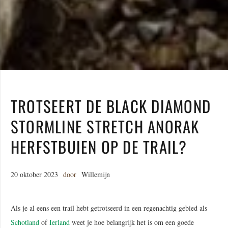
TROTSEERT DE BLACK DIAMOND
STORMLINE STRETCH ANORAK
HERFSTBUIEN OP DE TRAIL?
20 oktober 2023
door
Willemijn
Als je al eens een trail hebt getrotseerd in een regenachtig gebied als
Schotland
of
Ierland
weet je hoe belangrijk het is om een goede