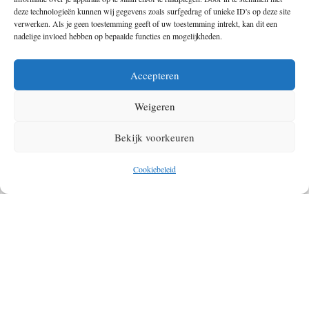
deze technologieën kunnen wij gegevens zoals surfgedrag of unieke ID's op deze site
verwerken. Als je geen toestemming geeft of uw toestemming intrekt, kan dit een
nadelige invloed hebben op bepaalde functies en mogelijkheden.
Willemijn
Accepteren
Content Specialist bij The Hike & The Outdoors. Enthousiaste
Weigeren
creatieveling met een grote liefde voor alles wat met buiten te
maken heeft. Wordt blij van de zon, trails in de bergen en
Bekijk voorkeuren
wildkamperen met de mooiste uitzichten. Liep in 2022 de GR11 en
Cookiebeleid
wilt ooit nog de PCT lopen. Houd teveel koffiepauzes en
lunchstops op trail. Momenteel op de reis bucketlist: Ijsland,
Noord-Amerika, de Dolomieten en nog eens terug naar Schotland.
Geef een reactie