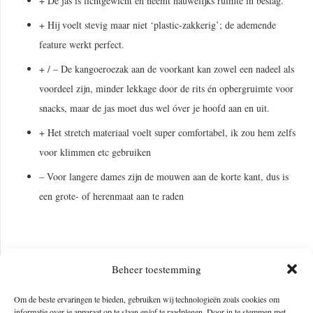
+ De jas is lichtgewicht en neemt nauwelijks ruimte in beslag.
+ Hij voelt stevig maar niet ‘plastic-zakkerig’; de ademende
feature werkt perfect.
+ / – De kangoeroezak aan de voorkant kan zowel een nadeel als
voordeel zijn, minder lekkage door de rits én opbergruimte voor
snacks, maar de jas moet dus wel óver je hoofd aan en uit.
+ Het stretch materiaal voelt super comfortabel, ik zou hem zelfs
voor klimmen etc gebruiken
– Voor langere dames zijn de mouwen aan de korte kant, dus is
een grote- of herenmaat aan te raden
OVER DE AUTEUR VAN DIT ARTIKEL
Beheer toestemming
Om de beste ervaringen te bieden, gebruiken wij technologieën zoals cookies om
informatie over je apparaat op te slaan en/of te raadplegen. Door in te stemmen met