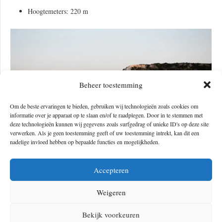
Hoogtemeters: 220 m
Beheer toestemming
Om de beste ervaringen te bieden, gebruiken wij technologieën zoals cookies om
informatie over je apparaat op te slaan en/of te raadplegen. Door in te stemmen met
deze technologieën kunnen wij gegevens zoals surfgedrag of unieke ID's op deze site
verwerken. Als je geen toestemming geeft of uw toestemming intrekt, kan dit een
nadelige invloed hebben op bepaalde functies en mogelijkheden.
Accepteren
Credits: Sascha Albert – Unsplash
Weigeren
Dag 8: Carrapateira – Vila do Bispo
Bekijk voorkeuren