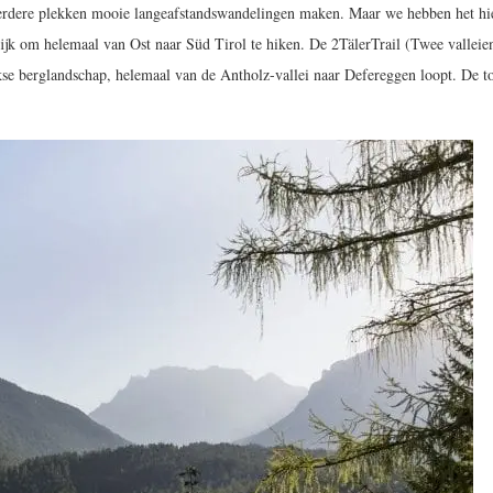
meerdere plekken mooie langeafstandswandelingen maken. Maar we hebben het hi
lijk om helemaal van Ost naar Süd Tirol te hiken. De 2TälerTrail (Twee valleie
kse berglandschap, helemaal van de Antholz-vallei naar Defereggen loopt. De to