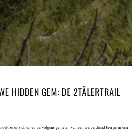
WE HIDDEN GEM: DE 2TÄLERTRAIL
ndeloze uitzichten en vervolgens genieten van een welverdiend biertje in een