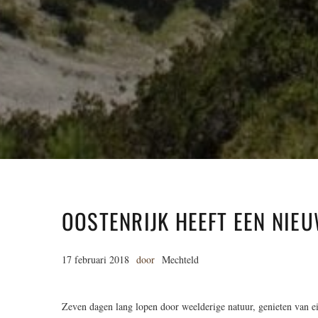
OOSTENRIJK HEEFT EEN NIEU
17 februari 2018
door
Mechteld
Zeven dagen lang lopen door weelderige natuur, genieten van ei