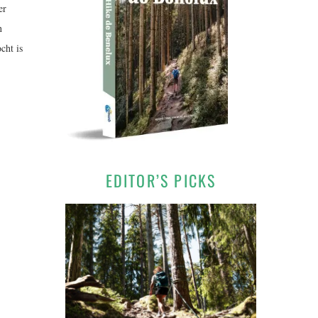
er
n
cht is
EDITOR’S PICKS