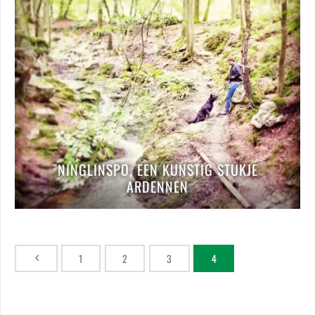
NINGLINSPO, EEN KUNSTIG STUKJE
ARDENNEN
1
2
3
4