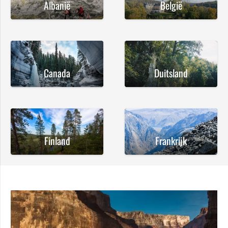
Albanië
België
Canada
Duitsland
Finland
Frankrijk