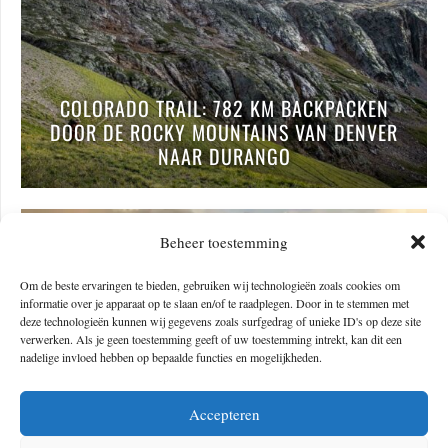
COLORADO TRAIL: 782 KM BACKPACKEN
DOOR DE ROCKY MOUNTAINS VAN DENVER
NAAR DURANGO
Beheer toestemming
Om de beste ervaringen te bieden, gebruiken wij technologieën zoals cookies om
informatie over je apparaat op te slaan en/of te raadplegen. Door in te stemmen met
deze technologieën kunnen wij gegevens zoals surfgedrag of unieke ID's op deze site
verwerken. Als je geen toestemming geeft of uw toestemming intrekt, kan dit een
nadelige invloed hebben op bepaalde functies en mogelijkheden.
Accepteren