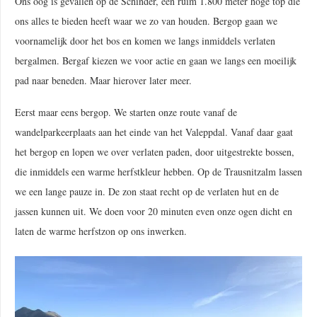
Ons oog is gevallen op de Schinder, een ruim 1.800 meter hoge top die
ons alles te bieden heeft waar we zo van houden. Bergop gaan we
voornamelijk door het bos en komen we langs inmiddels verlaten
bergalmen. Bergaf kiezen we voor actie en gaan we langs een moeilijk
pad naar beneden. Maar hierover later meer.
Eerst maar eens bergop. We starten onze route vanaf de
wandelparkeerplaats aan het einde van het Valeppdal. Vanaf daar gaat
het bergop en lopen we over verlaten paden, door uitgestrekte bossen,
die inmiddels een warme herfstkleur hebben. Op de Trausnitzalm lassen
we een lange pauze in. De zon staat recht op de verlaten hut en de
jassen kunnen uit. We doen voor 20 minuten even onze ogen dicht en
laten de warme herfstzon op ons inwerken.