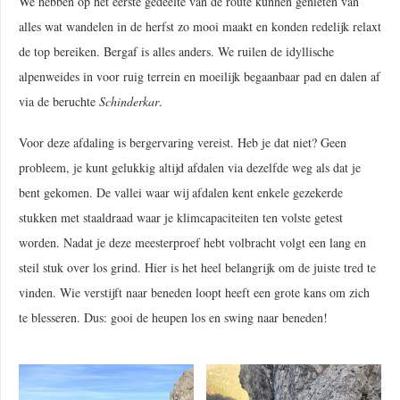
We hebben op het eerste gedeelte van de route kunnen genieten van
alles wat wandelen in de herfst zo mooi maakt en konden redelijk relaxt
de top bereiken. Bergaf is alles anders. We ruilen de idyllische
alpenweides in voor ruig terrein en moeilijk begaanbaar pad en dalen af
via de beruchte
Schinderkar
.
Voor deze afdaling is bergervaring vereist. Heb je dat niet? Geen
probleem, je kunt gelukkig altijd afdalen via dezelfde weg als dat je
bent gekomen. De vallei waar wij afdalen kent enkele gezekerde
stukken met staaldraad waar je klimcapaciteiten ten volste getest
worden. Nadat je deze meesterproef hebt volbracht volgt een lang en
steil stuk over los grind. Hier is het heel belangrijk om de juiste tred te
vinden. Wie verstijft naar beneden loopt heeft een grote kans om zich
te blesseren. Dus: gooi de heupen los en swing naar beneden!