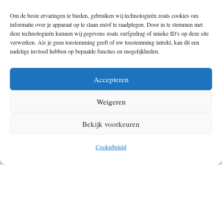
konden we dus goed gebruiken, want binnenzitten zullen we nog
Om de beste ervaringen te bieden, gebruiken wij technologieën zoals cookies om
informatie over je apparaat op te slaan en/of te raadplegen. Door in te stemmen met
genoeg doen. Wandelen is
by far
het leukste cadeau dat je jezelf dus
deze technologieën kunnen wij gegevens zoals surfgedrag of unieke ID's op deze site
kunt geven tijdens deze moeilijke tijd. Even naar buiten, genieten van
verwerken. Als je geen toestemming geeft of uw toestemming intrekt, kan dit een
nadelige invloed hebben op bepaalde functies en mogelijkheden.
de frisse lucht en aan wat anders denken. Natuurlijk heeft Nederland
geen bergen, maar ook hier is er voldoende te ontdekken. Dus bel die
Accepteren
vriend of vriendin, klop het stof van je wandelschoenen en trek de
weide wereld in. Je zult zien dat zelfs in Nederland er nog voldoende
Weigeren
‘verborgen’ plekjes zijn.
Bekijk voorkeuren
Cookiebeleid
OVER DE AUTEUR VAN DIT ARTIKEL