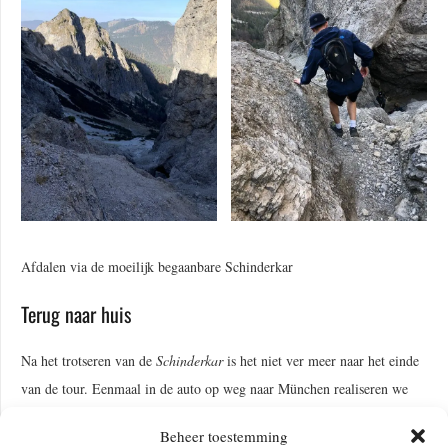
Afdalen via de moeilijk begaanbare Schinderkar
Terug naar huis
Na het trotseren van de
Schinderkar
is het niet ver meer naar het einde
van de tour. Eenmaal in de auto op weg naar München realiseren we
ons dat dit één van de laatste buitenactiviteiten van het jaar is. Het is
Beheer toestemming
2020, en net als nu is de lockdown in volle gang. Zo’n dag als vandaag