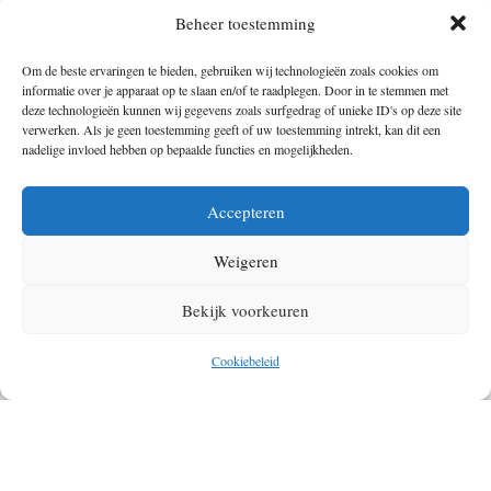
Bij iedere wandeling die je maakt moet je voorbereid zijn, geef wilde
Beheer toestemming
dieren voldoende afstand. Welke moeilijkheidsgraad je wandeling ook
heeft, zorg voor de juiste kleding. Vergeet niet voldoende voedsel en
Om de beste ervaringen te bieden, gebruiken wij technologieën zoals cookies om
informatie over je apparaat op te slaan en/of te raadplegen. Door in te stemmen met
water mee te nemen en verken de route eerst.
deze technologieën kunnen wij gegevens zoals surfgedrag of unieke ID's op deze site
verwerken. Als je geen toestemming geeft of uw toestemming intrekt, kan dit een
nadelige invloed hebben op bepaalde functies en mogelijkheden.
OVER DE AUTEUR VAN DIT ARTIKEL
Accepteren
Weigeren
Bekijk voorkeuren
Cookiebeleid
Kaz
Samen met Mechteld de oprichter van The Outdoors, The Hike en
The Bike. Outdoorliefhebber die het buitenleven graag met