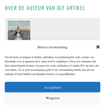
OVER DE AUTEUR VAN DIT ARTIKEL
Beheer toestemming
Mechteld
Medeoprichter van The Outdoors, The Hike en The Bike. Gaat
Om de beste ervaringen te bieden, gebruiken wij technologieën zoals cookies om
informatie over je apparaat op te slaan en/of te raadplegen. Door in te stemmen met
graag voor de top. Zowel van bergen als in het dagelijks leven.
deze technologieën kunnen wij gegevens zoals surfgedrag of unieke ID's op deze site
Wordt gelukkig van de zon, avontuur in de natuur, urban hikes in
verwerken. Als je geen toestemming geeft of uw toestemming intrekt, kan dit een
nadelige invloed hebben op bepaalde functies en mogelijkheden.
mooie steden, paradijselijke vakanties, een Vieux-cola bij de open
haard, skiën over poederverse sneeuw en nog veel meer. Heeft
Accepteren
bovenaan haar travel wishlist staan: Alaska, Patagonië, Oman,
Hawaii, meer van Amerika zien en reizen via de Transiberië
Weigeren
express.