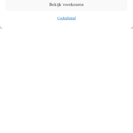
Bekijk voorkeuren
Cookiebeleid
Geef een reactie
Je e-mailadres wordt niet gepubliceerd.
Vereiste velden zijn gemarkeerd
met
*