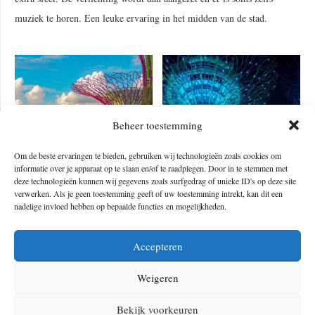
muziek te horen. Een leuke ervaring in het midden van de stad.
Beheer toestemming
Om de beste ervaringen te bieden, gebruiken wij technologieën zoals cookies om
informatie over je apparaat op te slaan en/of te raadplegen. Door in te stemmen met
deze technologieën kunnen wij gegevens zoals surfgedrag of unieke ID's op deze site
verwerken. Als je geen toestemming geeft of uw toestemming intrekt, kan dit een
Photo by Douglas Sanchez on
nadelige invloed hebben op bepaalde functies en mogelijkheden.
Photo by Coleen Rivas on Unsplash
Unsplash
Accepteren
Weigeren
Anakeesta in de Verenigde Staten
Bekijk voorkeuren