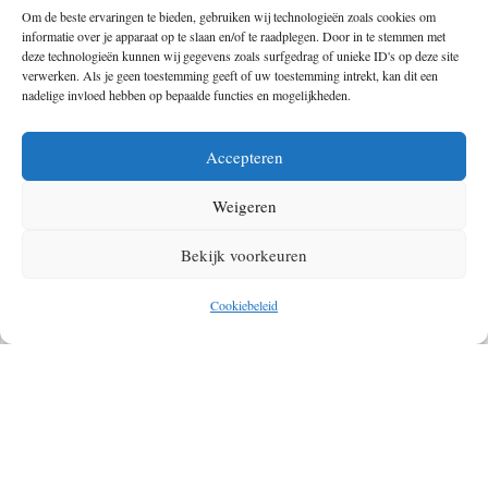
Elk ritueel gaat om de intentie, de vorm is van minder belang,
Om de beste ervaringen te bieden, gebruiken wij technologieën zoals cookies om
informatie over je apparaat op te slaan en/of te raadplegen. Door in te stemmen met
helemaal tijdens een hike. Wil je bewust iets loslaten of ergens afscheid
deze technologieën kunnen wij gegevens zoals surfgedrag of unieke ID's op deze site
verwerken. Als je geen toestemming geeft of uw toestemming intrekt, kan dit een
van nemen, schrijf het dan op een papiertje. Stem hier even rustig op af
nadelige invloed hebben op bepaalde functies en mogelijkheden.
en verbrand het vervolgens in het vuur. Laat daarna even in stilte het
licht en de warmte van de zon bij je binnenkomen en voel hoe je wordt
Accepteren
opgeladen door de zon. Want dan… Dan kunnen wij je je een ding
verzekeren – hierna wandel je krachtig en lichter verder dan je ooit
Weigeren
hebt gedaan!
Bekijk voorkeuren
Wil je meer weten over Campfire Sessions, een midzomernacht
Cookiebeleid
wandeling of hikes met nog wisdom – laat het
ons
weten!