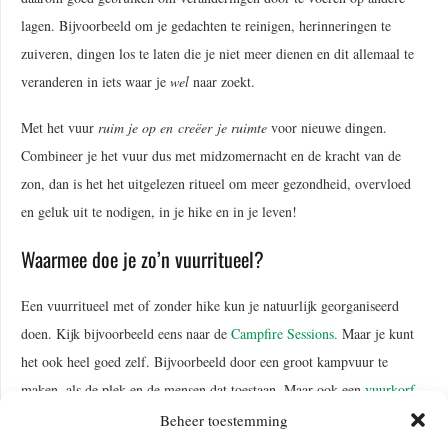
lagen. Bijvoorbeeld om je gedachten te reinigen, herinneringen te
zuiveren, dingen los te laten die je niet meer dienen en dit allemaal te
veranderen in iets waar je
wel
naar zoekt.
Met het vuur
ruim je op en creëer je ruimte
voor nieuwe dingen.
Combineer je het vuur dus met midzomernacht en de kracht van de
zon, dan is het het uitgelezen ritueel om meer gezondheid, overvloed
en geluk uit te nodigen, in je hike en in je leven!
Waarmee doe je zo’n vuurritueel?
Een vuurritueel met of zonder hike kun je natuurlijk georganiseerd
doen. Kijk bijvoorbeeld eens naar de
Campfire Sessions.
Maar je kunt
het ook heel goed zelf. Bijvoorbeeld door een groot kampvuur te
maken, als de plek en de mensen dat toestaan. Maar ook een
vuurkorf
volstaat of zelfs een cirkel van
kaarsen
of een enkele kaars.
Beheer toestemming