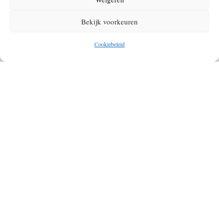
VAN DE DOLOMIETEN
Bekijk voorkeuren
Cookiebeleid
OP SNEEUWSCHOEN HUTTENTOCHT: DE
BESTE AVONTUREN OP EEN RIJTJE