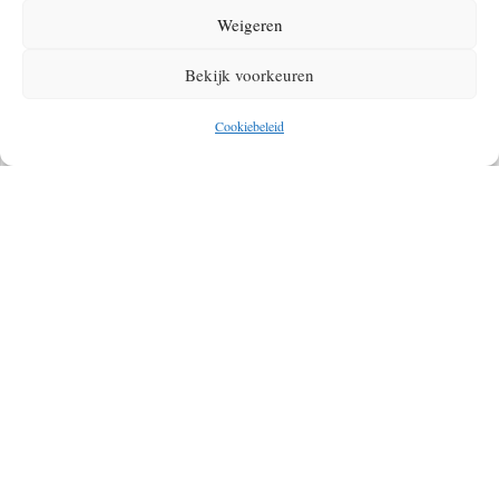
Weigeren
Bekijk voorkeuren
Cookiebeleid
Credits: Andreas Schantl – Unsplash
OVER DE AUTEUR VAN DIT ARTIKEL