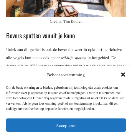
Credits: Tim Kooren
Bevers spotten vanuit je kano
Uniek aan dit gebied is ook de bever die weer in opkomst is. Behalve
alle vogels kun je dus ook ander
wildlife spotten
in het gebied. De
dieren zijn in 1988 weer geherintroduceerd in het gebied en dat is goed
gelukt: er zijn inmiddels 107 beverburchten aanwezig in het park.
Beheer toestemming
Behalve via de wandelroutes is het huisje ook te bereiken via het water,
Om de beste ervaringen te bieden, gebruiken wij technologieën zoals cookies om
namelijk per kano. Deze kun je gemakkelijk via hun website bijboeken,
informatie over je apparaat op te slaan en/of te raadplegen. Door in te stemmen met
deze technologieën kunnen wij gegevens zoals surfgedrag of unieke ID's op deze site
één van de beste manieren om de bever te spotten. Geen geluk? Dan
verwerken. Als je geen toestemming geeft of uw toestemming intrekt, kan dit een
kan je ook een
bevertocht boeken
, de experts weten precies waar ze
nadelige invloed hebben op bepaalde functies en mogelijkheden.
moeten zoeken naar deze knaagdieren.
Accepteren