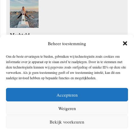
Mechteld
Beheer toestemming
Medeoprichter van The Outdoors, The Hike en The Bike. Gaat
graag voor de top. Zowel van bergen als in het dagelijks leven.
Om de beste ervaringen te bieden, gebruiken wij technologieën zoals cookies om
Wordt gelukkig van de zon, avontuur in de natuur, urban hikes in
informatie over je apparaat op te slaan en/of te raadplegen. Door in te stemmen met
deze technologieën kunnen wij gegevens zoals surfgedrag of unieke ID's op deze site
mooie steden, paradijselijke vakanties, een Vieux-cola bij de open
verwerken. Als je geen toestemming geeft of uw toestemming intrekt, kan dit een
haard, skiën over poederverse sneeuw en nog veel meer. Heeft
nadelige invloed hebben op bepaalde functies en mogelijkheden.
bovenaan haar travel wishlist staan: Alaska, Patagonië, Oman,
Hawaii, meer van Amerika zien en reizen via de Transiberië
Accepteren
express.
Weigeren
Bekijk voorkeuren