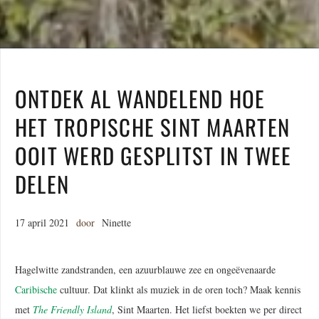
ONTDEK AL WANDELEND HOE
HET TROPISCHE SINT MAARTEN
OOIT WERD GESPLITST IN TWEE
DELEN
17 april 2021
door
Ninette
Hagelwitte zandstranden, een azuurblauwe zee en ongeëvenaarde
Caribische
cultuur. Dat klinkt als muziek in de oren toch? Maak kennis
met
The
Friendly
Island
, Sint Maarten. Het liefst boekten we per direct