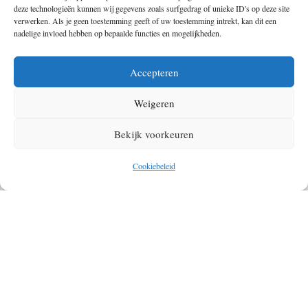
deze technologieën kunnen wij gegevens zoals surfgedrag of unieke ID's op deze site
verwerken. Als je geen toestemming geeft of uw toestemming intrekt, kan dit een
nadelige invloed hebben op bepaalde functies en mogelijkheden.
Accepteren
Weigeren
Bekijk voorkeuren
Ontdek het hoogste punt van Saint Martin
Cookiebeleid
De tweede wandeling vind je in het Franse deel van St. Maarten. Hier
kun je wandelen naar het hoogste punt van het eiland, Pic Paradis. Je
kunt dit punt bereiken door met de auto eerst tien minuten te rijden
vanaf Marigot-Grand Case en vervolgens een wandeling van vijftien
minuten af te leggen naar het hoogste punt. De echte fanatieke
wandelaars onder ons kunnen het uiteraard ook volledig bewandelen.