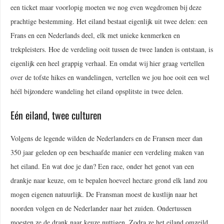
een ticket maar voorlopig moeten we nog even wegdromen bij deze
prachtige bestemming. Het eiland bestaat eigenlijk uit twee delen: een
Frans en een Nederlands deel, elk met unieke kenmerken en
trekpleisters. Hoe de verdeling ooit tussen de twee landen is ontstaan, is
eigenlijk een heel grappig verhaal. En omdat wij hier graag vertellen
over de tofste hikes en wandelingen, vertellen we jou hoe ooit een wel
héél bijzondere wandeling het eiland opsplitste in twee delen.
Eén eiland, twee culturen
Volgens de legende wilden de Nederlanders en de Fransen meer dan
350 jaar geleden op een beschaafde manier een verdeling maken van
het eiland. En wat doe je dan? Een race, onder het genot van een
drankje naar keuze, om te bepalen hoeveel hectare grond elk land zou
mogen eigenen natuurlijk. De Fransman moest de kustlijn naar het
noorden volgen en de Nederlander naar het zuiden. Ondertussen
moesten ze de drank naar keuze nuttigen. Zodra ze het eiland omzeild