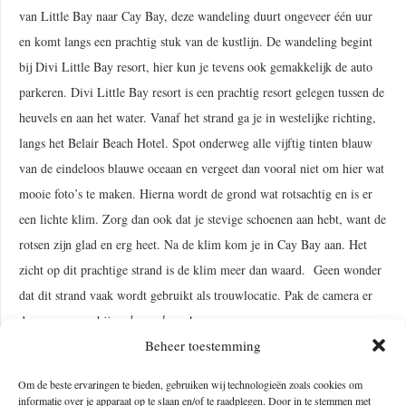
van Little Bay naar Cay Bay, deze wandeling duurt ongeveer één uur
en komt langs een prachtig stuk van de kustlijn. De wandeling begint
bij Divi Little Bay resort, hier kun je tevens ook gemakkelijk de auto
parkeren. Divi Little Bay resort is een prachtig resort gelegen tussen de
heuvels en aan het water. Vanaf het strand ga je in westelijke richting,
langs het Belair Beach Hotel. Spot onderweg alle vijftig tinten blauw
van de eindeloos blauwe oceaan en vergeet dan vooral niet om hier wat
mooie foto’s te maken. Hierna wordt de grond wat rotsachtig en is er
een lichte klim. Zorg dan ook dat je stevige schoenen aan hebt, want de
rotsen zijn glad en erg heet. Na de klim kom je in Cay Bay aan. Het
zicht op dit prachtige strand is de klim meer dan waard. Geen wonder
dat dit strand vaak wordt gebruikt als trouwlocatie. Pak de camera er
dus maar weer bij
and say cheese
!
Beheer toestemming
Om de beste ervaringen te bieden, gebruiken wij technologieën zoals cookies om
informatie over je apparaat op te slaan en/of te raadplegen. Door in te stemmen met