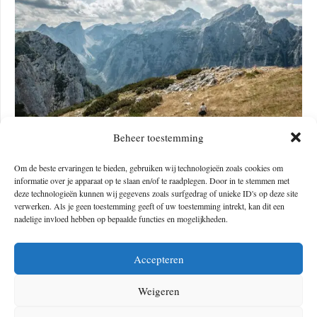
Beheer toestemming
Om de beste ervaringen te bieden, gebruiken wij technologieën zoals cookies om
informatie over je apparaat op te slaan en/of te raadplegen. Door in te stemmen met
Credits: Bram van Geerenstein
deze technologieën kunnen wij gegevens zoals surfgedrag of unieke ID's op deze site
verwerken. Als je geen toestemming geeft of uw toestemming intrekt, kan dit een
Dolomite High Route (Alta Via 1), Italië
nadelige invloed hebben op bepaalde functies en mogelijkheden.
De Italiaanse Dolomieten behoren tot de meest epische bergen van
Accepteren
Europa. Er zijn maar weinig wandelroutes die je zó tot in het hart van
Weigeren
dit natuurwonder brengen als de Dolomite High Route of
Alta Via 1
.
De wandeling voert je langs historische plaatsen, langs de oevers van