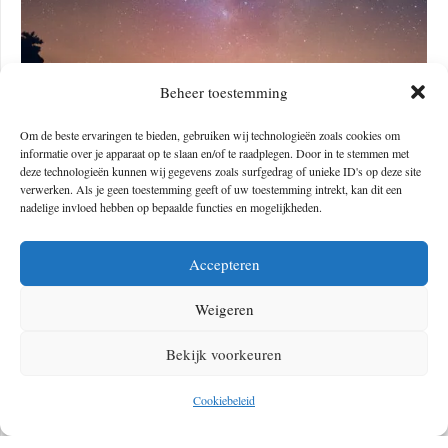
Beheer toestemming
Om de beste ervaringen te bieden, gebruiken wij technologieën zoals cookies om
informatie over je apparaat op te slaan en/of te raadplegen. Door in te stemmen met
Wind in de haren
deze technologieën kunnen wij gegevens zoals surfgedrag of unieke ID's op deze site
verwerken. Als je geen toestemming geeft of uw toestemming intrekt, kan dit een
nadelige invloed hebben op bepaalde functies en mogelijkheden.
De klim brengt dan ook weinig verrassingen en wordt voornamelijk
gevormd door een steil slingerpad in een gortdroge omgeving. De lucht
Accepteren
wordt zoals verwacht ijler en koeler zodra we klimmen, maar het
wandelen (en af en toe een rots opstappen), houdt ons goed warm. Op
Weigeren
3300 meter voel ik wat duizelingen, maar dat kan ook vermoeidheid
Bekijk voorkeuren
zijn. Water, pauze en een powerbar geeft me weer goede moed en
binnen vier uur staan we op 3555 meter. Dit is ook de plek waar de
Cookiebeleid
kabelbaan aankomt, maar vandaag is ‘ie buiten gebruik: het waait te
hard. Tot nu toe nog niks van gemerkt, maar zodra we aan de laatste