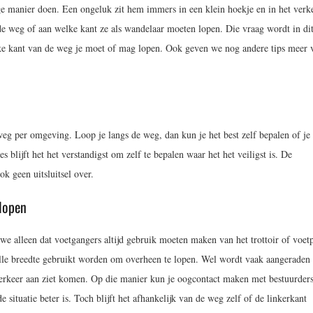
lige manier doen. Een ongeluk zit hem immers in een klein hoekje en in het verke
de weg of aan welke kant ze als wandelaar moeten lopen. Die vraag wordt in di
elke kant van de weg je moet of mag lopen. Ook geven we nog andere tips meer 
eg per omgeving. Loop je langs de weg, dan kun je het best zelf bepalen of je 
s blijft het het verstandigst om zelf te bepalen waar het het veiligst is. De
k geen uitsluitsel over.
 lopen
e alleen dat voetgangers altijd gebruik moeten maken van het trottoir of voet
olle breedte gebruikt worden om overheen te lopen. Wel wordt vaak aangerade
 verkeer aan ziet komen. Op die manier kun je oogcontact maken met bestuurder
de situatie beter is. Toch blijft het afhankelijk van de weg zelf of de linkerkant