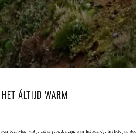
 HET ÁLTIJD WARM
weer beu. Maar wist je dat er gebieden zijn, waar het zonnetje het hele jaar do