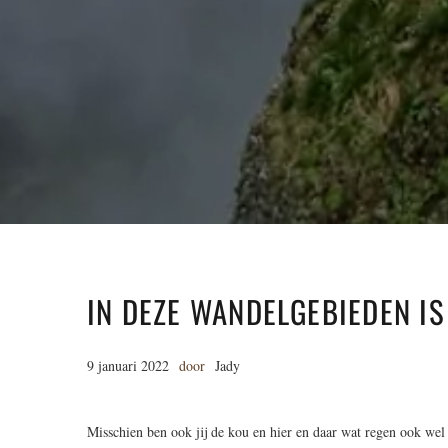
IN DEZE WANDELGEBIEDEN IS
9 januari 2022
door
Jady
Misschien ben ook jij de kou en hier en daar wat regen ook wel 