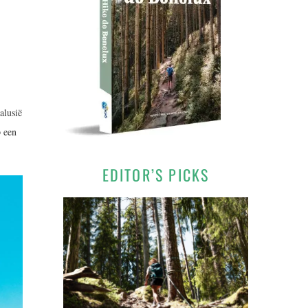
alusië
p een
EDITOR’S PICKS