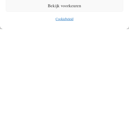
Leroy
Bekijk voorkeuren
Cookiebeleid
Geef een reactie
Je e-mailadres wordt niet gepubliceerd.
Vereiste velden zijn gemarkeerd
met
*