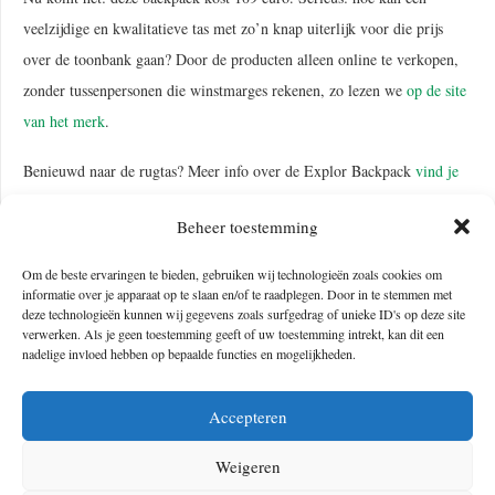
veelzijdige en kwalitatieve tas met zo’n knap uiterlijk voor die prijs
over de toonbank gaan? Door de producten alleen online te verkopen,
zonder tussenpersonen die winstmarges rekenen, zo lezen we
op de site
van het merk
.
Benieuwd naar de rugtas? Meer info over de Explor Backpack
vind je
hier.
Beheer toestemming
Om de beste ervaringen te bieden, gebruiken wij technologieën zoals cookies om
informatie over je apparaat op te slaan en/of te raadplegen. Door in te stemmen met
OVER DE AUTEUR VAN DIT ARTIKEL
deze technologieën kunnen wij gegevens zoals surfgedrag of unieke ID's op deze site
verwerken. Als je geen toestemming geeft of uw toestemming intrekt, kan dit een
nadelige invloed hebben op bepaalde functies en mogelijkheden.
Accepteren
Weigeren