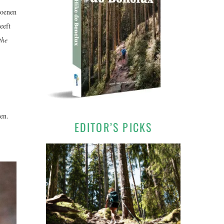
hoenen
eeft
the
en.
EDITOR’S PICKS