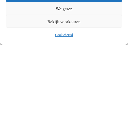
Weigeren
Bekijk voorkeuren
Cookiebeleid
Ja, ik wil graag de nieuwsbrief ontvangen
REACTIE PLAATSEN
Alternative:
In dit artikel kunnen affiliate links voorkomen of kan tot stand zijn