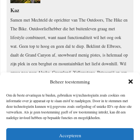
Kaz
Samen met Mechteld de oprichter van The Outdoors, The Hike en
The Bike. Outdoorliefhebber die het buitenleven graag met
lifestyle combineert, want naast functionaliteit wil het oog ook
wat. Geen top te hoog en geen dal te diep. Beklimt de Elbroes,
daalt de Grand Canyon af, snowboard menig pistes, is helemaal op
zijn plek in een berghut en mountainbiket het liefst downhill. Wil
graag nog naar Alaska, Groenland, Yellowstone, Patagonië en een
andere Seven Summit met Mechteld beklimmen.
Beheer toestemming
Om de beste ervaringen te bieden, gebruiken wij technologieën zoals cookies om
informatie over je apparaat op te slaan en/of te raadplegen. Door in te stemmen met
deze technologieën kunnen wij gegevens zoals surfgedrag of unieke ID's op deze site
verwerken. Als je geen toestemming geeft of uw toestemming intrekt, kan dit een
Geef een reactie
nadelige invloed hebben op bepaalde functies en mogelijkheden.
Je e-mailadres wordt niet gepubliceerd.
Vereiste velden zijn gemarkeerd
Accepteren
met
*