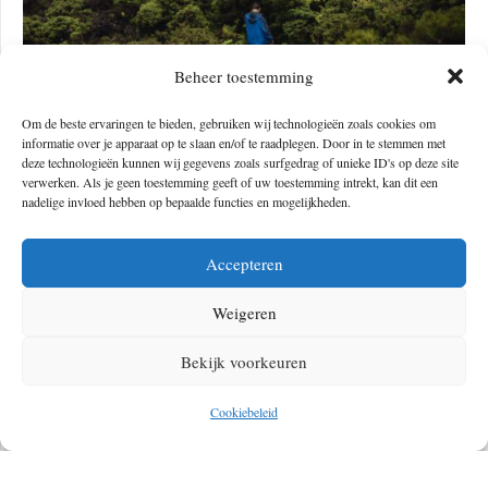
Beheer toestemming
Om de beste ervaringen te bieden, gebruiken wij technologieën zoals cookies om
informatie over je apparaat op te slaan en/of te raadplegen. Door in te stemmen met
deze technologieën kunnen wij gegevens zoals surfgedrag of unieke ID's op deze site
verwerken. Als je geen toestemming geeft of uw toestemming intrekt, kan dit een
nadelige invloed hebben op bepaalde functies en mogelijkheden.
Accepteren
Foto’s:
Aranka Sinnema
Weigeren
#3 Serra do Topo – Caldeira do Santo Cristo – Fajã dos
Cubres – PR1SJO (São Jorge)
Bekijk voorkeuren
Dit is geen off-the-beaten-track wandeling op de Azoren. Het is de
Cookiebeleid
populairste route van het eiland São Jorge, en geheel terecht. São Jorge
staat bekend om zijn Fajã’s, vlakke uitstulpingen aan zee, die zijn